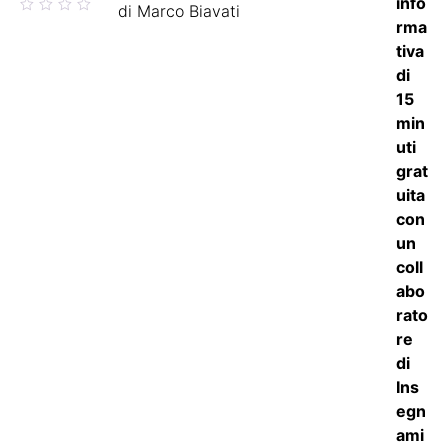
Valutato
di Marco Biavati
5
su 5