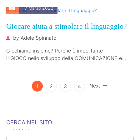
17 Marzo 2022
Giocare aiuta a stimolare il linguaggio?
by
Adele Spinnato
Giochiamo insieme? Perché è importante
il GIOCO nello sviluppo della COMUNICAZIONE e
nello stimolare il linguaggio??? Perché ai
bambini PIACE giocare!!! è una verità che…
Next
1
2
3
4
CERCA NEL SITO