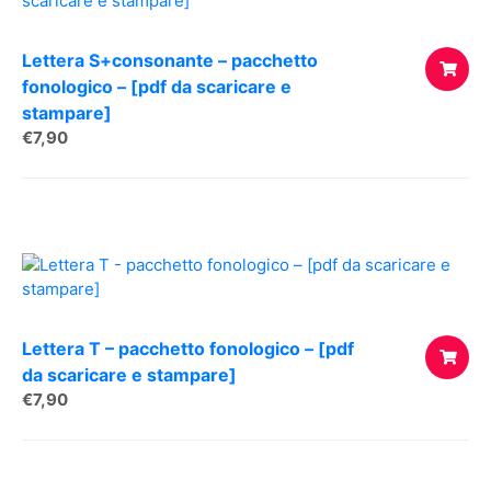
Lettera S+consonante – pacchetto
fonologico – [pdf da scaricare e
stampare]
AGGIUNG
€
7,90
AL
CARREL
Lettera T – pacchetto fonologico – [pdf
da scaricare e stampare]
€
7,90
AGGIUNG
AL
CARREL