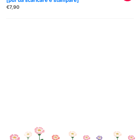
€
7,90
AGGIUNG
AL
CARREL