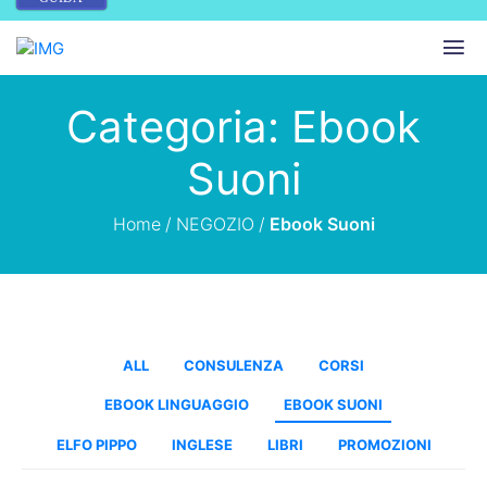
Categoria: Ebook
Suoni
Home
/
NEGOZIO
/
Ebook Suoni
ALL
CONSULENZA
CORSI
EBOOK LINGUAGGIO
EBOOK SUONI
ELFO PIPPO
INGLESE
LIBRI
PROMOZIONI