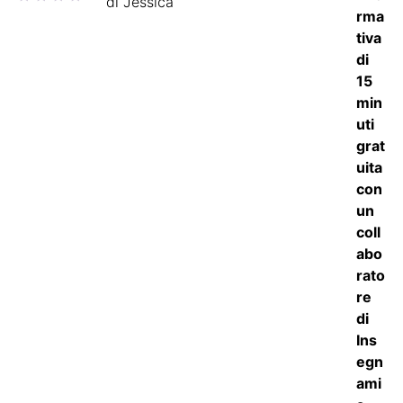
di Jessica
5
su 5