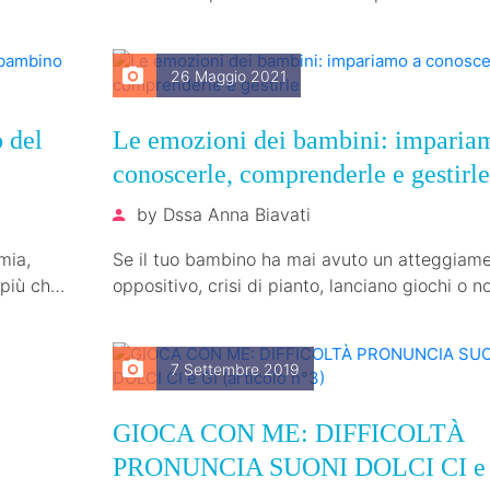
nostro…
26 Maggio 2021
o del
Le emozioni dei bambini: imparia
conoscerle, comprenderle e gestirle
by
Dssa Anna Biavati
mia,
Se il tuo bambino ha mai avuto un atteggiam
 più che
oppositivo, crisi di pianto, lanciano giochi o n
vogliono condividere, questo…
7 Settembre 2019
GIOCA CON ME: DIFFICOLTÀ
PRONUNCIA SUONI DOLCI CI e