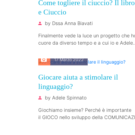
Come togliere il ciuccio? Il libr
e Ciuccio
by
Dssa Anna Biavati
Finalmente vede la luce un progetto che h
cuore da diverso tempo e a cui io e Adele
abbiamo…
17 Marzo 2022
Giocare aiuta a stimolare il
linguaggio?
by
Adele Spinnato
Giochiamo insieme? Perché è importante
il GIOCO nello sviluppo della COMUNICAZ
nello stimolare il linguaggio??? Perché ai
bambini PIACE giocare!!! è una verità che