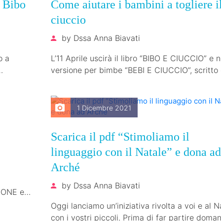
o Bibo
Come aiutare i bambini a togliere i
ciuccio
by
Dssa Anna Biavati
o a
L’11 Aprile uscirà il libro “BIBO E CIUCCIO” e n
versione per bimbe “BEBI E CIUCCIO”, scritto 
Dssa Anna…
1 Dicembre 2021
Scarica il pdf “Stimoliamo il
linguaggio con il Natale” e dona ad
Arché
by
Dssa Anna Biavati
IONE e
Oggi lanciamo un’iniziativa rivolta a voi e al N
…
con i vostri piccoli. Prima di far partire domani