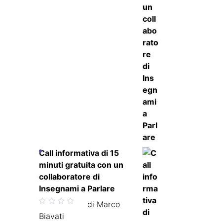
Call informativa di 15
minuti gratuita con un
collaboratore di
Insegnami a Parlare
Valutato
di Marco
5
su 5
Biavati