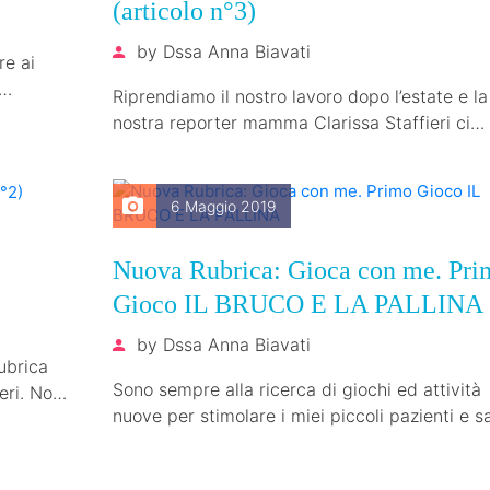
(articolo n°3)
by
Dssa Anna Biavati
re ai
Riprendiamo il nostro lavoro dopo l’estate e la
nostra reporter mamma Clarissa Staffieri ci
presenta con un nuovo blog interessantissim
6 Maggio 2019
Nuova Rubrica: Gioca con me. Pri
Gioco IL BRUCO E LA PALLINA
by
Dssa Anna Biavati
ubrica
Sono sempre alla ricerca di giochi ed attività
eri. Non
nuove per stimolare i miei piccoli pazienti e 
quanto è importante…