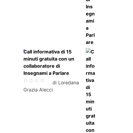
Call informativa di 15
minuti gratuita con un
collaboratore di
Insegnami a Parlare
Valutato
di Loredana
5
su 5
Grazia Alecci