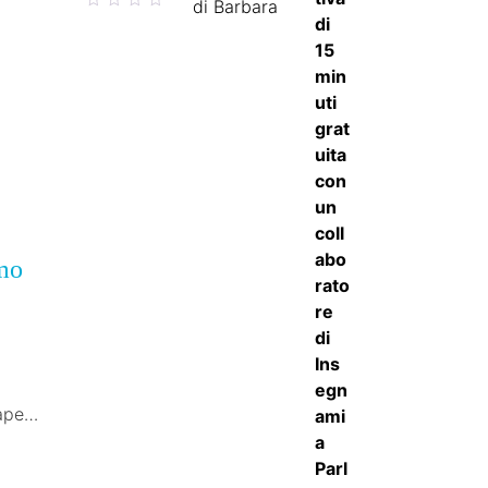
di Barbara
5
su 5
o…
mo
sapete