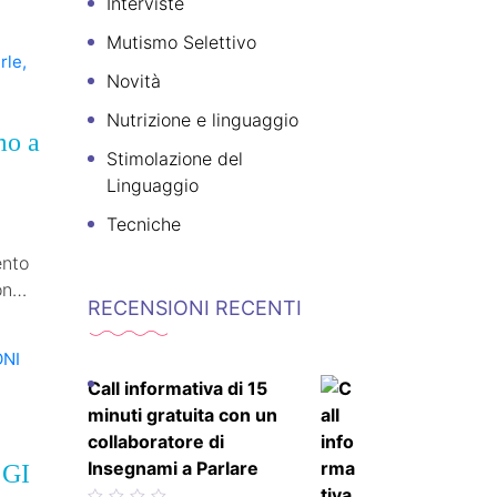
Interviste
Mutismo Selettivo
Novità
Nutrizione e linguaggio
mo a
Stimolazione del
Linguaggio
Tecniche
ento
on
RECENSIONI RECENTI
Call informativa di 15
minuti gratuita con un
collaboratore di
Insegnami a Parlare
 GI
Valutato