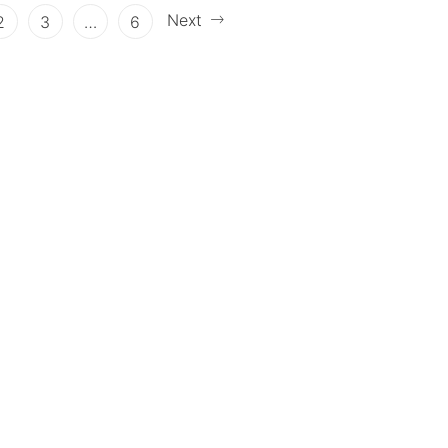
Next
2
3
…
6