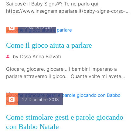
Sai cos’è il Baby Signs®? Te ne parlo qui
https://www.insegnamiaparlare.it/baby-signs-corso-
online-con-la-dssa-biavati-in-collaborazione-con-
baby-signs-italia/ Se sei interessato a futuri workshop
27 Marzo 2019
online con me iscriviti…
Come il gioco aiuta a parlare
by
Dssa Anna Biavati
Giocare, giocare, giocare… i bambini imparano a
parlare attraverso il gioco. Quante volte mi avete
sentito dire ed ecco…
27 Dicembre 2018
Come stimolare gesti e parole giocando
con Babbo Natale