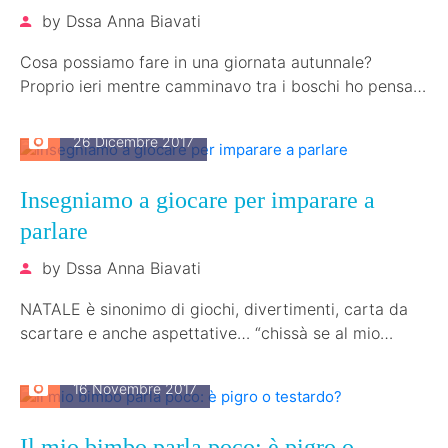
by
Dssa Anna Biavati
Cosa possiamo fare in una giornata autunnale?
Proprio ieri mentre camminavo tra i boschi ho pensato
proprio la pace che…
26 Dicembre 2017
Insegniamo a giocare per imparare a
parlare
by
Dssa Anna Biavati
NATALE è sinonimo di giochi, divertimenti, carta da
scartare e anche aspettative… “chissà se al mio
bambino piaceranno i giochi??”,…
16 Novembre 2017
Il mio bimbo parla poco: è pigro o