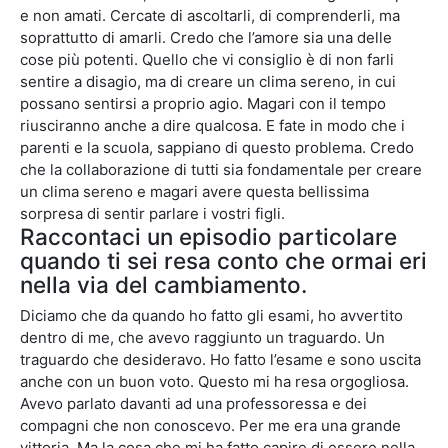
e non amati. Cercate di ascoltarli, di comprenderli, ma
soprattutto di amarli. Credo che l’amore sia una delle
cose più potenti. Quello che vi consiglio è di non farli
sentire a disagio, ma di creare un clima sereno, in cui
possano sentirsi a proprio agio. Magari con il tempo
riusciranno anche a dire qualcosa. E fate in modo che i
parenti e la scuola, sappiano di questo problema. Credo
che la collaborazione di tutti sia fondamentale per creare
un clima sereno e magari avere questa bellissima
sorpresa di sentir parlare i vostri figli.
Raccontaci un episodio particolare
quando ti sei resa conto che ormai eri
nella via del cambiamento.
Diciamo che da quando ho fatto gli esami, ho avvertito
dentro di me, che avevo raggiunto un traguardo. Un
traguardo che desideravo. Ho fatto l’esame e sono uscita
anche con un buon voto. Questo mi ha resa orgogliosa.
Avevo parlato davanti ad una professoressa e dei
compagni che non conoscevo. Per me era una grande
vittoria. Ma la cosa che mi ha fatto capire di essere nella