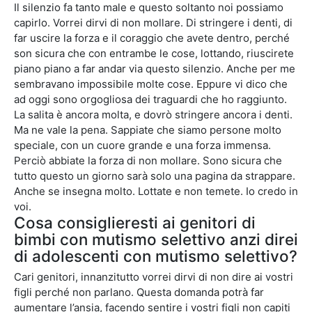
Il silenzio fa tanto male e questo soltanto noi possiamo
capirlo. Vorrei dirvi di non mollare. Di stringere i denti, di
far uscire la forza e il coraggio che avete dentro, perché
son sicura che con entrambe le cose, lottando, riuscirete
piano piano a far andar via questo silenzio. Anche per me
sembravano impossibile molte cose. Eppure vi dico che
ad oggi sono orgogliosa dei traguardi che ho raggiunto.
La salita è ancora molta, e dovrò stringere ancora i denti.
Ma ne vale la pena. Sappiate che siamo persone molto
speciale, con un cuore grande e una forza immensa.
Perciò abbiate la forza di non mollare. Sono sicura che
tutto questo un giorno sarà solo una pagina da strappare.
Anche se insegna molto. Lottate e non temete. Io credo in
voi.
Cosa consiglieresti ai genitori di
bimbi con mutismo selettivo anzi direi
di adolescenti con mutismo selettivo?
Cari genitori, innanzitutto vorrei dirvi di non dire ai vostri
figli perché non parlano. Questa domanda potrà far
aumentare l’ansia, facendo sentire i vostri figli non capiti