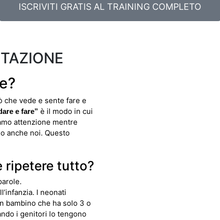
ISCRIVITI GRATIS AL TRAINING COMPLETO
ITAZIONE
ne?
ò che vede e sente fare e
è il modo in cui
are e fare”
tiamo attenzione mentre
amo anche noi. Questo
 ripetere tutto?
parole.
l’infanzia. I neonati
 Un bambino che ha solo 3 o
ndo i genitori lo tengono