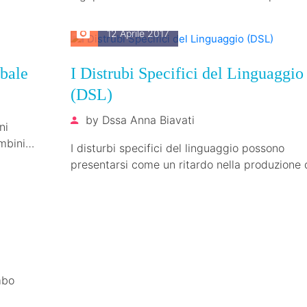
aiutare uno dei miei piccoli…
12 Aprile 2017
rbale
I Distrubi Specifici del Linguaggio
(DSL)
by
Dssa Anna Biavati
ni
mbini
I disturbi specifici del linguaggio possono
presentarsi come un ritardo nella produzione 
suoni o con alterazioni di diverso tipo (lessica
mbo