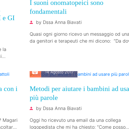
I suoni onomatopeici sono
À
fondamentali
e GI
by
Dssa Anna Biavati
Quasi ogni giorno ricevo un messaggio od una
da genitori e terapeuti che mi dicono: “Da do
comincio con…
e la
i
simo…
14 Agosto 2017
a con i
Metodi per aiutare i bambini ad us
più parole
by
Dssa Anna Biavati
? Magari
Oggi ho ricevuto una email da una collega
coltarti,
logopedista che mi ha chiesto: “Come posso