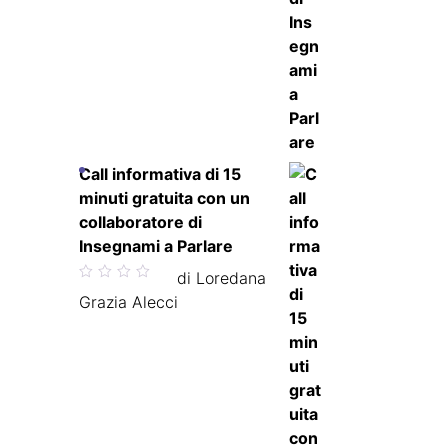
Call informativa di 15
minuti gratuita con un
collaboratore di
Insegnami a Parlare
Valutato
di Loredana
5
su 5
Grazia Alecci