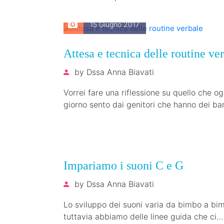
fare attenzione…
15 Giugno 2017
Attesa e tecnica delle routine ve
by
Dssa Anna Biavati
Vorrei fare una riflessione su quello che og
giorno sento dai genitori che hanno dei ba
con un ritardo del…
17 Marzo 2017
Impariamo i suoni C e G
by
Dssa Anna Biavati
Lo sviluppo dei suoni varia da bimbo a bi
tuttavia abbiamo delle linee guida che ci