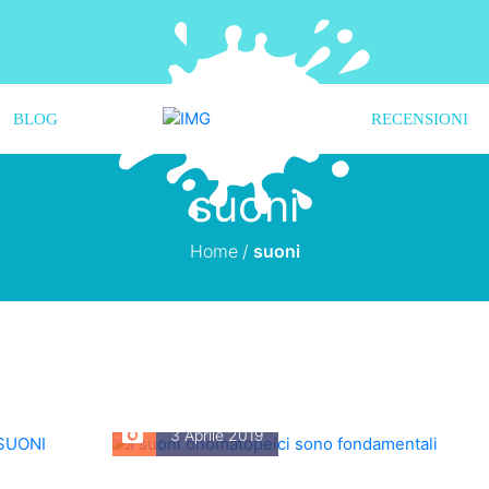
BLOG
RECENSIONI
suoni
Home
/
suoni
3 Aprile 2019