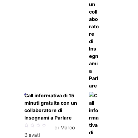
Call informativa di 15
minuti gratuita con un
collaboratore di
Insegnami a Parlare
Valutato
di Marco
5
su 5
Biavati