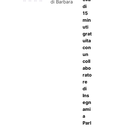
di Barbara
5
su 5