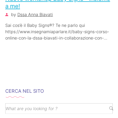
a me!
by
Dssa Anna Biavati
Sai cos’è il Baby Signs®? Te ne parlo qui
https://www.insegnamiaparlare.it/baby-signs-corso-
online-con-la-dssa-biavati-in-collaborazione-con-
baby-signs-italia/ Se sei interessato a futuri workshop
online con me iscriviti…
CERCA NEL SITO