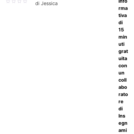
Valutato
di Jessica
5
su 5