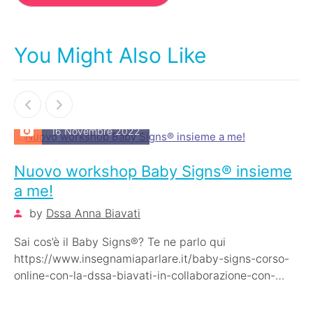
You Might Also Like
16 Novembre 2022
Nuovo workshop Baby Signs® insieme
a me!
by
Dssa Anna Biavati
Sai cos’è il Baby Signs®? Te ne parlo qui
https://www.insegnamiaparlare.it/baby-signs-corso-
online-con-la-dssa-biavati-in-collaborazione-con-
baby-signs-italia/ Se sei interessato a futuri workshop
online con me iscriviti…