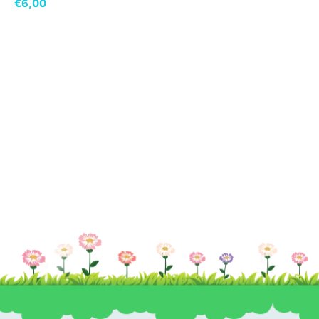
€
6,00
AL
CARREL