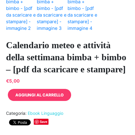
Calendario meteo e attività
della settimana bimba + bimbo
– [pdf da scaricare e stampare]
€
5,00
Calendario
AGGIUNGI AL CARRELLO
meteo
e
attività
Categoria:
Ebook Linguaggio
della
Save
settimana
bimba