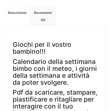
+
bimbo
Descrizione
Recensioni
-
[pdf
(0)
da
scaricare
e
stampare]
Giochi per il vostro
quantità
bambino!!!
Calendario della settimana
bimbo con il meteo, i giorni
della settimana e attività
da poter svolgere.
Pdf da scaricare, stampare,
plastificare e ritagliare per
interagire con il tuo