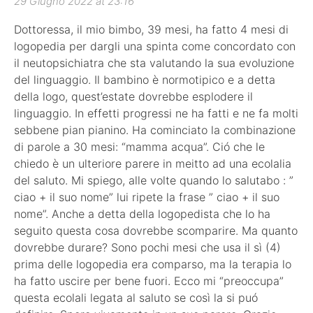
29 Giugno 2022 at 23:16
Dottoressa, il mio bimbo, 39 mesi, ha fatto 4 mesi di
logopedia per dargli una spinta come concordato con
il neutopsichiatra che sta valutando la sua evoluzione
del linguaggio. Il bambino è normotipico e a detta
della logo, quest’estate dovrebbe esplodere il
linguaggio. In effetti progressi ne ha fatti e ne fa molti
sebbene pian pianino. Ha cominciato la combinazione
di parole a 30 mesi: “mamma acqua”. Ció che le
chiedo è un ulteriore parere in meitto ad una ecolalia
del saluto. Mi spiego, alle volte quando lo salutabo : ”
ciao + il suo nome” lui ripete la frase ” ciao + il suo
nome”. Anche a detta della logopedista che lo ha
seguito questa cosa dovrebbe scomparire. Ma quanto
dovrebbe durare? Sono pochi mesi che usa il sì (4)
prima delle logopedia era comparso, ma la terapia lo
ha fatto uscire per bene fuori. Ecco mi “preoccupa”
questa ecolali legata al saluto se così la si puó