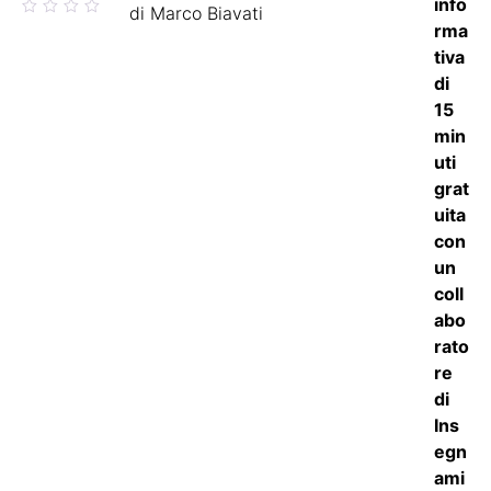
Valutato
di Marco Biavati
5
su 5