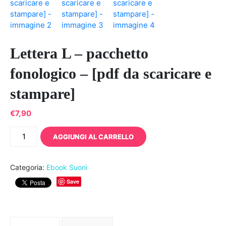
Lettera L – pacchetto
fonologico – [pdf da scaricare e
stampare]
€
7,90
Lettera
AGGIUNGI AL CARRELLO
L
-
pacchetto
Categoria:
Ebook Suoni
fonologico
Save
–
[pdf
da
scaricare