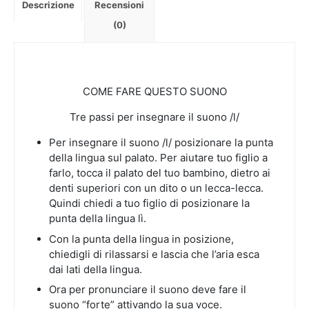
Descrizione
Recensioni
e
stampare]
(0)
quantità
COME FARE QUESTO SUONO
Tre passi per insegnare il suono /l/
Per insegnare il suono /l/ posizionare la punta
della lingua sul palato. Per aiutare tuo figlio a
farlo, tocca il palato del tuo bambino, dietro ai
denti superiori
con un dito o un lecca-lecca.
Quindi chiedi a tuo figlio di posizionare la
punta della lingua lì.
Con la punta della lingua in posizione,
chiedigli di rilassarsi e lascia che l’aria esca
dai lati della lingua.
Ora per pronunciare il suono deve fare il
suono “forte” attivando la sua voce.