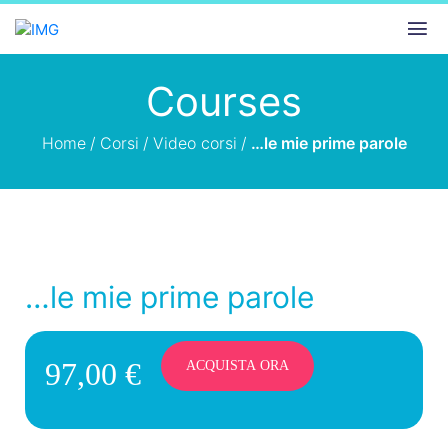
Courses
Home
/
Corsi
/
Video corsi
/
…le mie prime parole
…le mie prime parole
97,00 €
ACQUISTA ORA