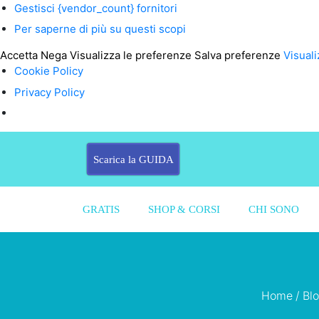
Gestisci {vendor_count} fornitori
Per saperne di più su questi scopi
Accetta
Nega
Visualizza le preferenze
Salva preferenze
Visuali
Cookie Policy
Privacy Policy
Scarica la GUIDA
GRATIS
SHOP & CORSI
CHI SONO
Home
/
Bl