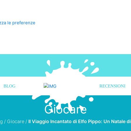
zza le preferenze
BLOG
RECENSIONI
Giocare
og
/
Giocare
/
Il Viaggio Incantato di Elfo Pippo: Un Natale d