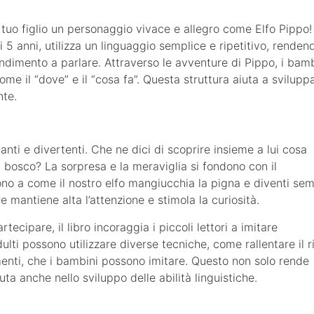
tuo figlio un personaggio vivace e allegro come Elfo Pippo!
 5 anni, utilizza un linguaggio semplice e ripetitivo, renden
ndimento a parlare. Attraverso le avventure di Pippo, i bamb
e il “dove” e il “cosa fa”. Questa struttura aiuta a sviluppa
nte.
ganti e divertenti. Che ne dici di scoprire insieme a lui cosa
bosco? La sorpresa e la meraviglia si fondono con il
tono a come il nostro elfo mangiucchia la pigna e diventi se
 mantiene alta l’attenzione e stimola la curiosità.
ecipare, il libro incoraggia i piccoli lettori a imitare
adulti possono utilizzare diverse tecniche, come rallentare il 
imenti, che i bambini possono imitare. Questo non solo rende
iuta anche nello sviluppo delle abilità linguistiche.