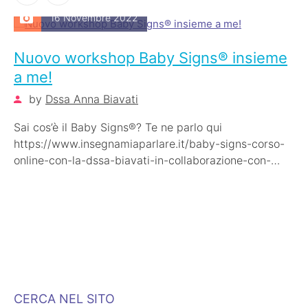
16 Novembre 2022
Nuovo workshop Baby Signs® insieme
a me!
by
Dssa Anna Biavati
Sai cos’è il Baby Signs®? Te ne parlo qui
https://www.insegnamiaparlare.it/baby-signs-corso-
online-con-la-dssa-biavati-in-collaborazione-con-
baby-signs-italia/ Se sei interessato a futuri workshop
online con me iscriviti…
CERCA NEL SITO