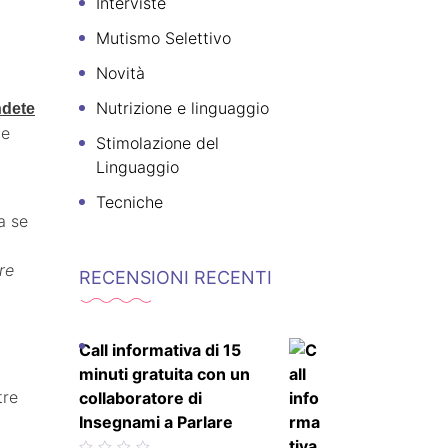
Interviste
Mutismo Selettivo
Novità
Nutrizione e linguaggio
ndete
le
Stimolazione del
Linguaggio
Tecniche
 se
re
RECENSIONI RECENTI
Call informativa di 15
minuti gratuita con un
tre
collaboratore di
Insegnami a Parlare
Valutato