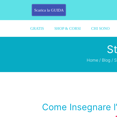
Scarica la GUIDA
GRATIS
SHOP & CORSI
CHI SONO
St
Home
/
Blog
/
S
Come Insegnare l