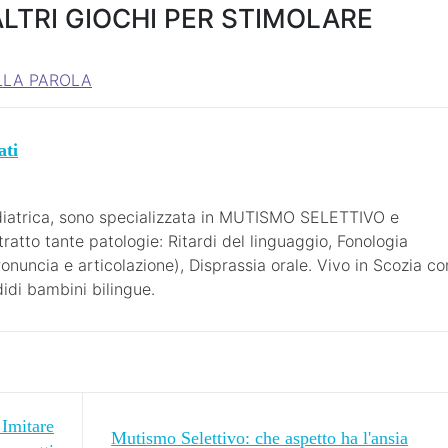
ALTRI GIOCHI PER STIMOLARE
ALLA PAROLA
ati
iatrica, sono specializzata in MUTISMO SELETTIVO e
atto tante patologie: Ritardi del linguaggio, Fonologia
ronuncia e articolazione), Disprassia orale. Vivo in Scozia co
didi bambini bilingue.
Imitare
Mutismo Selettivo: che aspetto ha l'ansia