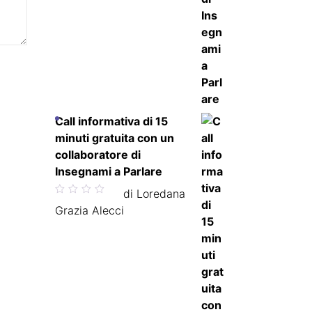
Call informativa di 15
minuti gratuita con un
collaboratore di
Insegnami a Parlare
Valutato
di Loredana
5
su 5
Grazia Alecci