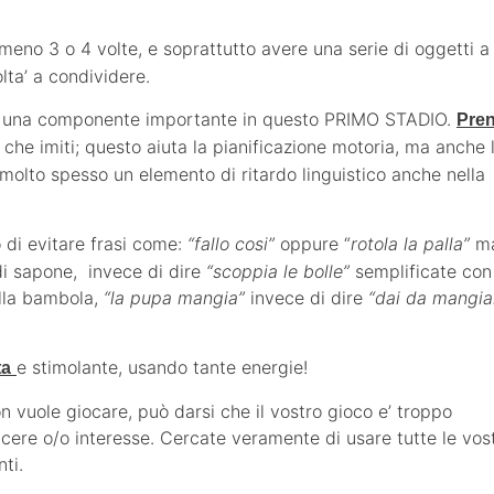
meno 3 o 4 volte, e soprattutto avere una serie di oggetti a
lta’ a condividere.
e’ una componente importante in questo PRIMO STADIO.
Pre
che imiti; questo aiuta la pianificazione motoria, ma anche 
molto spesso un elemento di ritardo linguistico anche nella
 di evitare frasi come:
“fallo cosi”
oppure “
rotola la palla”
ma
di sapone, invece di dire
“scoppia le bolle”
semplificate con
lla bambola,
“la pupa mangia”
invece di dire
“dai da mangia
e stimolante, usando tante energie!
ta
 vuole giocare, può darsi che il vostro gioco e’ troppo
acere o/o interesse. Cercate veramente di usare tutte le vos
ti.