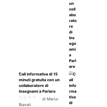
Call informativa di 15
minuti gratuita con un
collaboratore di
Insegnami a Parlare
Valutato
di Marco
5
su 5
Biavati