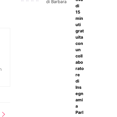
di Barbara
5
su 5
n