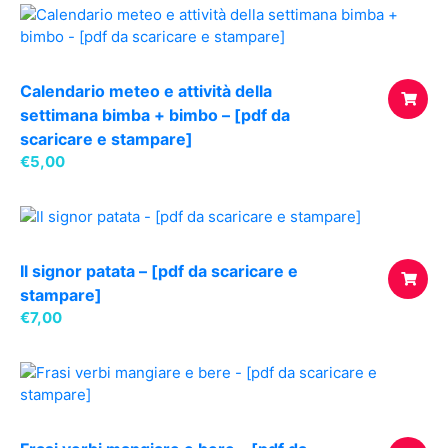
Calendario meteo e attività della
settimana bimba + bimbo – [pdf da
scaricare e stampare]
AGGIUNG
€
5,00
AL
CARREL
Il signor patata – [pdf da scaricare e
stampare]
€
7,00
AGGIUNG
AL
CARREL