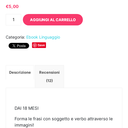
€
5,00
Forma
AGGIUNGI AL CARRELLO
le
frasi
-
Categoria:
Ebook Linguaggio
[pdf
Save
da
scaricare
e
stampare]
Descrizione
Recensioni
quantità
(12)
DAI 18 MESI
Forma le frasi con soggetto e verbo attraverso le
immagini!