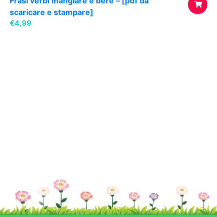
Frasi verbi mangiare e bere – [pdf da
scaricare e stampare]
€
4,99
AGGIUNG
AL
CARREL