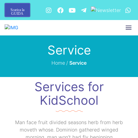
Scarica la
GUIDA
Service
Home
/
Service
Services for
KidSchool
Man face fruit divided seasons herb from herb
moveth whose. Dominion gathered winged
morning, man won’t had fly beginning