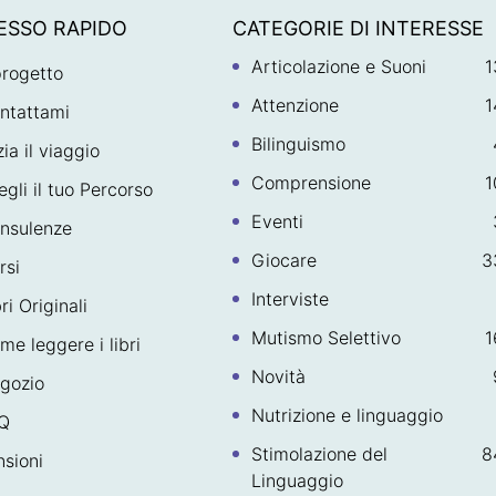
ESSO RAPIDO
CATEGORIE DI INTERESSE
Articolazione e Suoni
1
 progetto
Attenzione
1
ntattami
Bilinguismo
zia il viaggio
Comprensione
1
egli il tuo Percorso
Eventi
nsulenze
Giocare
3
rsi
Interviste
ri Originali
Mutismo Selettivo
1
me leggere i libri
Novità
gozio
Nutrizione e linguaggio
Q
Stimolazione del
8
sioni
Linguaggio