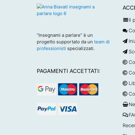
ACC
Il
Co
“Insegnami a parlare” è un
Ini
progetto supportato da un
team di
professionisti
specializzati.
Sc
Co
PAGAMENTI ACCETTATI:
Co
Lib
Co
Ne
FA
Recen