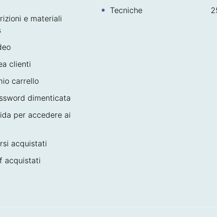
Tecniche
2
rizioni e materiali
s
deo
ea clienti
mio carrello
ssword dimenticata
ida per accedere ai
rsi acquistati
f acquistati