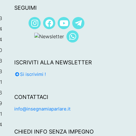
SEGUIMI
3
4
4
0
3
ISCRIVITI ALLA NEWSLETTER
3
Si iscrivimi !
1
6
CONTATTACI
9
info@insegnamiaparlare.it
1
4
CHIEDI INFO SENZA IMPEGNO