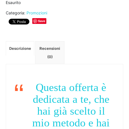
Esaurito
p
p
r
r
Categoria:
Promozioni
e
e
Save
z
z
z
z
o
o
o
a
r
t
Descrizione
Recensioni
i
t
(0)
g
u
i
a
n
l
a
e
Questa offerta è
l
è
e
:
dedicata a te, che
e
€
r
2
hai già scelto il
a
1
:
7
mio metodo e hai
€
,