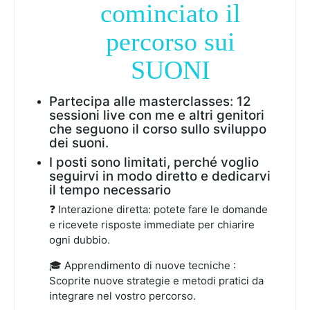
6
0
cominciato il
0
0
percorso sui
0
.
,
SUONI
0
0
.
Partecipa alle masterclasses: 12
sessioni live con me e altri genitori
che seguono il corso sullo sviluppo
dei suoni.
I posti sono limitati, perché voglio
seguirvi in modo diretto e dedicarvi
il tempo necessario
❓ Interazione diretta: potete fare le domande
e ricevete risposte immediate per chiarire
ogni dubbio.
🎓 Apprendimento di nuove tecniche :
Scoprite nuove strategie e metodi pratici da
integrare nel vostro percorso.