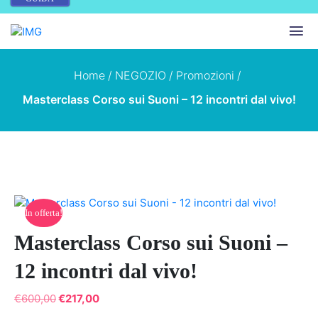
Home
/
NEGOZIO
/
Promozioni
/
Masterclass Corso sui Suoni – 12 incontri dal vivo!
In offerta!
Masterclass Corso sui Suoni –
12 incontri dal vivo!
I
I
€
600,00
€
217,00
l
l