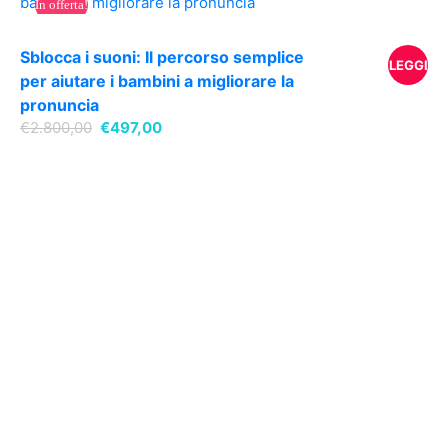
In offerta!
CARREL
Sblocca i suoni: Il percorso semplice
LEGGI
per aiutare i bambini a migliorare la
pronuncia
TUTTO
Il
Il
€
2.800,00
€
497,00
prezzo
prezzo
originale
attuale
era:
è:
€2.800,00.
€497,00.